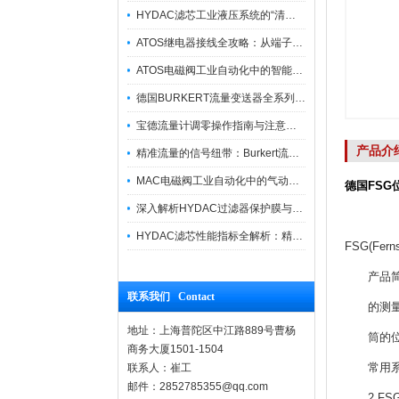
HYDAC滤芯工业液压系统的“清道夫”与守护者
ATOS继电器接线全攻略：从端子识别到安全操作
ATOS电磁阀工业自动化中的智能开关
德国BURKERT流量变送器全系列优势供应
宝德流量计调零操作指南与注意事项
产品介
精准流量的信号纽带：Burkert流量计接线指南
MAC电磁阀工业自动化中的气动指挥官
德国FSG位
深入解析HYDAC过滤器保护膜与质量防护技术
HYDAC滤芯性能指标全解析：精度、寿命与可靠性的工业级标准
FSG(Fe
产品简介
联系我们 Contact
的测量问
地址：上海普陀区中江路889号曹杨
筒的位移
商务大厦1501-1504
常用系列:W
联系人：崔工
邮件：2852785355@qq.com
2.FSG(