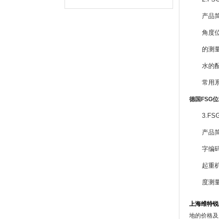
产品简介
角度位移
的测量无
水的配给
常用系列:M
德国FSG位
3.FSG(
产品简介
字编码的
起重机的
度测量设
上海维特锐
地的价格及