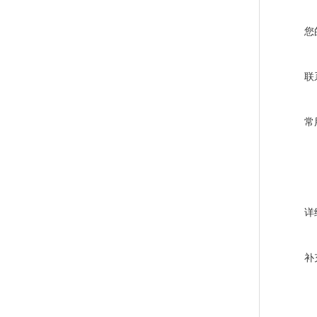
您
联
常
详
补