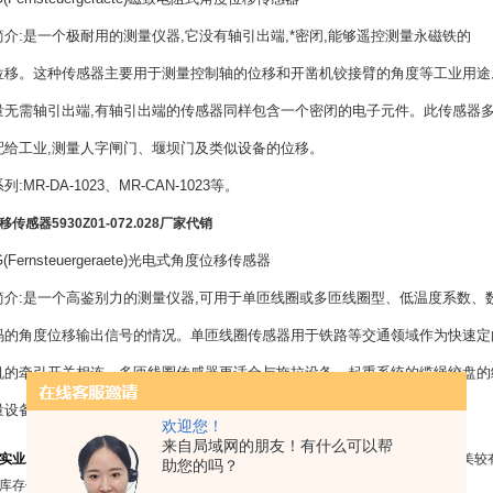
:是一个极耐用的测量仪器,它没有轴引出端,*密闭,能够遥控测量永磁铁的
。这种传感器主要用于测量控制轴的位移和开凿机铰接臂的角度等工业用途
需轴引出端,有轴引出端的传感器同样包含一个密闭的电子元件。此传感器
工业,测量人字闸门、堰坝门及类似设备的位移。
R-DA-1023、MR-CAN-1023等。
移传感器5930Z01-072.028厂家代销
Fernsteuergeraete)光电式角度位移传感器
:是一个高鉴别力的测量仪器,可用于单匝线圈或多匝线圈型、低温度系数、
角度位移输出信号的情况。单匝线圈传感器用于铁路等交通领域作为快速定
牵引开关相连。多匝线圈传感器更适合与拖拉设备、起重系统的缆绳绞盘的
备或机械工具中的工具位移测量设备配合使用。
欢迎您！
来自局域网的朋友！有什么可以帮
实业发展有限公司
是专业从事工业自动化控制元件市场拓展与销售的公司，是欧美较
助您的吗？
库存优势，具备全面业务进出口报关等等，货期稳定、*。