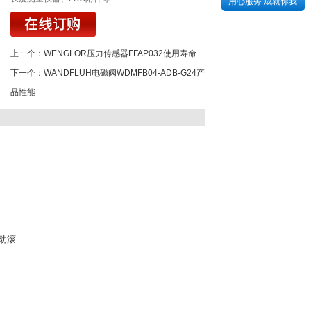
用心服务 成就你我
上一个：
WENGLOR压力传感器FFAP032使用寿命
下一个：
WANDFLUH电磁阀WDMFB04-ADB-G24产
品性能
厂
动滚