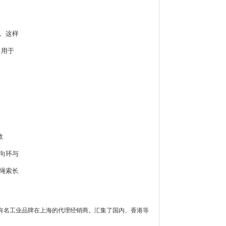
。这样
多用于
数
向环与
绳索长
有名工业品牌在上海的代理经销商。汇集了国内、香港等