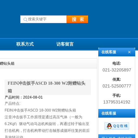
联系方式
访客留言
在线客服
电话:
2附赠钻头箱
021-32205897
传真:
FEIN冲击扳手ASCD 18-300 W2附赠钻头
021-52500777
箱
手机:
产品时间：2024-08-01
13795314192
产品特点:
FEIN冲击扳手ASCD 18-300 W2附赠钻头箱
在线客服
泛音冲击扳手工作原理是通过高压气体（一般为
6.2Kgf）驱动气动马达机构旋转，再通过转子输出至
打击机构，打击机构带动打击轴形成循环往复的前后
及旋转运动。