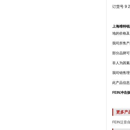
订货号 9 26
上海维特锐
地的价格及
我司所售产
部分品牌可
非人为因素
我司销售理
此产品信息
FEIN冲击扳
更多产
FEIN泛音