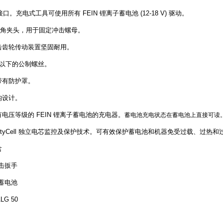
olt 接口。充电式工具可使用所有 FEIN 锂离子蓄电池 (12-18 V) 驱动。
寸四角夹头，用于固定冲击螺母。
击齿轮传动装置坚固耐用。
.8) 以下的公制螺丝。
带有防护罩。
构设计。
电压等级的 FEIN 锂离子蓄电池的充电器。
蓄电池充电状态在蓄电池上直接可读
SafetyCell 独立电芯监控及保护技术。可有效保护蓄电池和机器免受过载、过热
含
冲击扳手
子蓄电池
LG 50