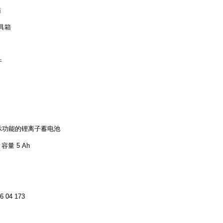
箱
工具箱
件
。
示功能的锂离子蓄电池
 容量 5 Ah
 04 173