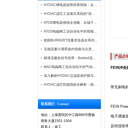
HYDAC继电器故障排查指南：从“无信号”到“误动作”的实战修复逻辑
HYDAC滤芯工业液压系统的“清道夫”与守护者
ATOS继电器接线全攻略：从端子识别到安全操作
ATOS电磁阀工业自动化中的智能开关
德国BURKERT流量变送器全系列优势供应
宝德流量计调零操作指南与注意事项
产品介
精准流量的信号纽带：Burkert流量计接线指南
MAC电磁阀工业自动化中的气动指挥官
FEIN冲击
深入解析HYDAC过滤器保护膜与质量防护技术
HYDAC滤芯性能指标全解析：精度、寿命与可靠性的工业级标准
带无刷电机
联系我们 Contact
FEIN P
地址：上海普陀区中江路889号曹杨
电子调速器
商务大厦1501-1504
反转扭矩增
联系人：崔工