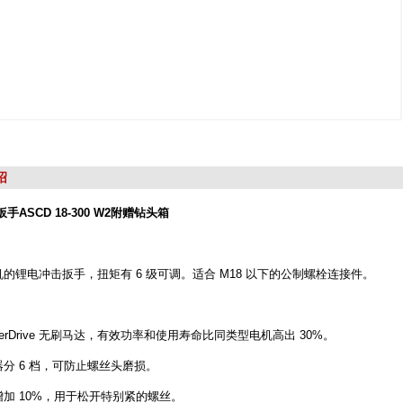
绍
扳手ASCD 18-300 W2附赠钻头箱
的锂电冲击扳手，扭矩有 6 级可调。适合 M18 以下的公制螺栓连接件。
owerDrive 无刷马达，有效功率和使用寿命比同类型电机高出 30%。
分 6 档，可防止螺丝头磨损。
加 10%，用于松开特别紧的螺丝。