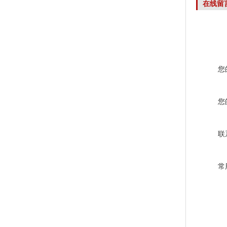
在线留
您
您
联
常