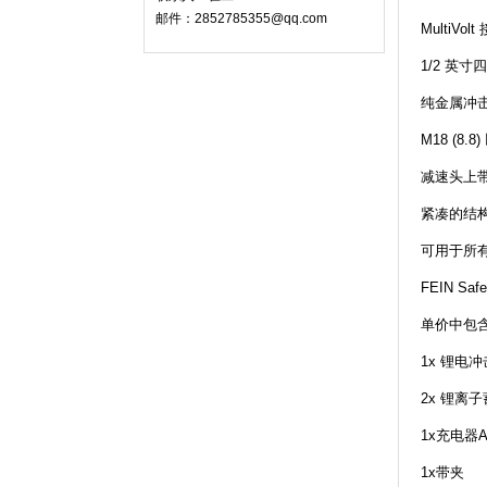
邮件：2852785355@qq.com
MultiV
1/2 英
纯金属冲
M18 (8
减速头上
紧凑的结
可用于所有
FEIN 
单价中包
1x 锂电
2x 锂离
1x充电器A
1x带夹