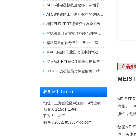
ATOS继电器接线全攻略：从端子识别到安全操作
ATOS电磁阀工业自动化中的智能开关
德国BURKERT流量变送器全系列优势供应
宝德流量计调零操作指南与注意事项
精准流量的信号纽带：Burkert流量计接线指南
MAC电磁阀工业自动化中的气动指挥官
深入解析HYDAC过滤器保护膜与质量防护技术
产品介
HYDAC滤芯性能指标全解析：精度、寿命与可靠性的工业级标准
MEIS
联系我们 Contact
MEIS
地址：上海普陀区中江路889号曹杨
流量计、
商务大厦1501-1504
脏性，危
联系人：崔工
邮件：2852785355@qq.com
德国ME
体、液体的