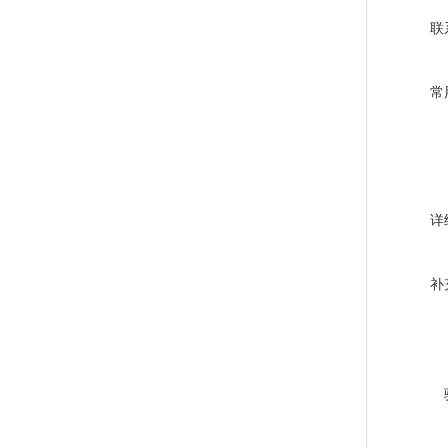
联
常
详
补