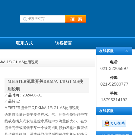
联系方式
访客留言
在线客服
电话:
/A-1/8 G1 MS使用说明
021-32205897
传真:
MEISTER流量开关DKM/A-1/8 G1 MS使
021-52500777
用说明
手机:
产品时间：2024-08-01
13795314192
产品特点:
MEISTER流量开关DKM/A-1/8 G1 MS使用说明
在线客服
迈斯特流量开关主要是在水、气、油等介质管路中在
线或者插入式安装监控水系统中水流量的大小。在水
流量高于或者低于某一个设定点时候触发输出报警信
号传递给机组，系统获取信号后即可作出相应的指示