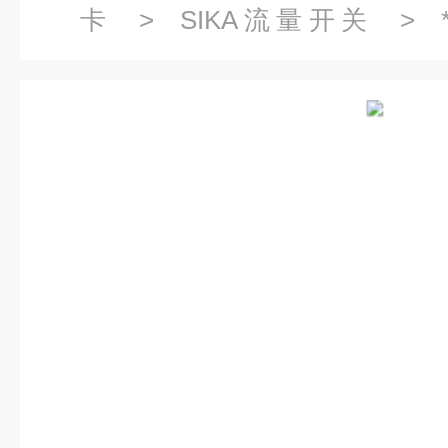
卡
>
SIKA流量开关
> 
VHS05M01171R21