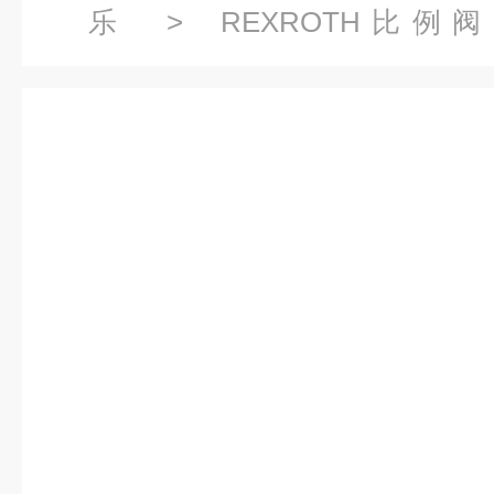
乐
>
REXROTH比例阀
2X/G24N9K4/VREXROTH
2X/G24N9K4/V