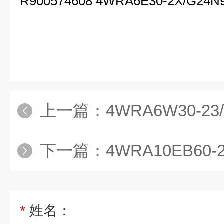
R900574608 4WRA6E30-2X/G24N
上一篇：
4WRA6W30-23/G24N9K4/VREXRO
下一篇：
4WRA10EB60-2X/G24N9K4/VREXROT
*
姓名：