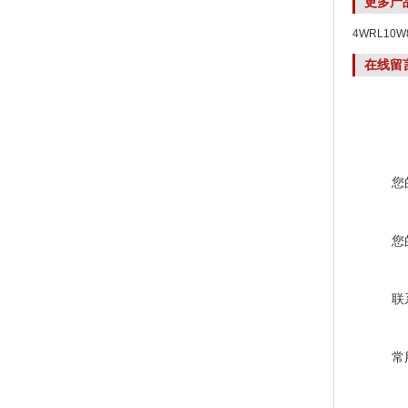
更多产
4WRL10W
4WRL10W8
在线留
您
您
联
常