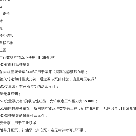
级
使用寿命
计
短
轴传动选项
动角指示器
装位置
少运行数据的情况下使用 HF 油液运行
VSO轴向柱塞变量泵：
轴向柱塞变量泵A4VSO用于泵开式回路的静液压传动；
输入转速和排量成比例，通过调节泵的斜盘，流量可无极调节；
VSO变量泵拥有开槽控制的斜盘设计；
量无极可调；
VSO变量泵拥有*的吸油性功能，允许额定工作压力为350bar；
VSO轴向柱塞变量泵：所用到的液压油类型有三种，矿物油用作于无标识时，HF液压
VSO是变量泵的轴向柱塞元件，
变量泵，用于工业领域；
附带升压泵，补油泵（离心泵）在无标识时可以不带，