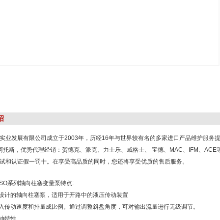
绍
实业发展有限公司成立于2003年，历经16年与世界较有名的多家进口产品维护服务提
S阿托斯，优势代理经销：贺德克、派克、力士乐、威格士、 宝德、MAC、IFM、AC
试和认证假一罚十。在享受高品质的同时，您还将享受优质的售后服务。
VSO系列轴向柱塞变量泵特点:
盘设计的轴向柱塞泵，适用于开路中的液压传动装置
输入传动速度和排量成比例。通过调整斜盘角度，可对输出流量进行无级调节。
吸油特性