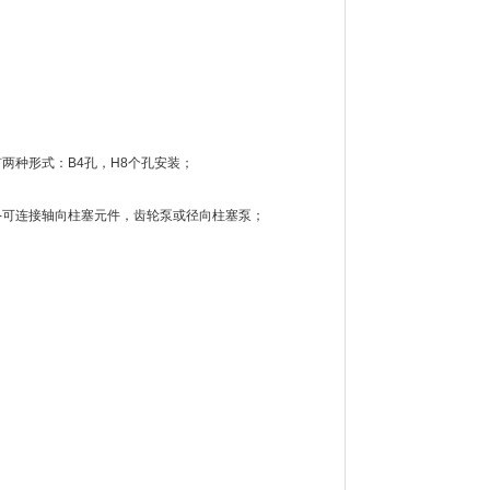
两种形式：B4孔，H8个孔安装；
动-可连接轴向柱塞元件，齿轮泵或径向柱塞泵；