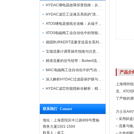
HYDAC继电器故障排查指南：从“无信号”到“误动作”的实战修复逻辑
HYDAC滤芯工业液压系统的“清道夫”与守护者
ATOS继电器接线全攻略：从端子识别到安全操作
ATOS电磁阀工业自动化中的智能开关
德国BURKERT流量变送器全系列优势供应
宝德流量计调零操作指南与注意事项
精准流量的信号纽带：Burkert流量计接线指南
MAC电磁阀工业自动化中的气动指挥官
产品介
深入解析HYDAC过滤器保护膜与质量防护技术
上海维特锐
HYDAC滤芯性能指标全解析：精度、寿命与可靠性的工业级标准
克、ATO
了严格的测
联系我们 Contact
力士乐A4
– 采用斜
地址：上海普陀区中江路889号曹杨
– 流量与
商务大厦1501-1504
联系人：崔工
– 出色的