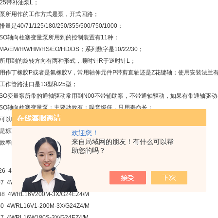
25带补油泵L；
泵所用作的工作方式是泵，开式回路；
40/71/125/180/250/355/500/750/1000；
VSO轴向柱塞变量泵所用到的控制装置有11种：
/MA/EM/HW/HM/HS/EO/HD/DS；系列数字是10/22/30；
所用到的旋转方向有两种形式，顺时针R于逆时针L；
用作丁橡胶P或者是氟橡胶V，常用轴伸元件P带剪直轴还是Z花键轴；使用安装法兰有
工作管路油口是13型和25型；
VSO变量泵所带的通轴驱动常用到N00不带辅助泵，不带通轴驱动，如果有带通轴驱
VSO轴向柱塞变量泵：主要功效有：噪音级低，只用寿命长；
可以吸收轴向和径向负载；使用的功率重量比高；
是标准机构，控制时间短，其通轴驱动和泵可组合使用；
欢迎您！
来自局域网的朋友！有什么可以帮
效率的斜盘摆角指示器。
助您的吗？
26 4WRL16E1Z180S-3X/G24ETZ4/M
07 4WRL16V200M-3X/G24Z4/M
68 4WRL16V200M-3X/G24EZ4/M
40 4WRL16V1-200M-3X/G24Z4/M
17 4WRL16W180S-3X/G24EZ4/M