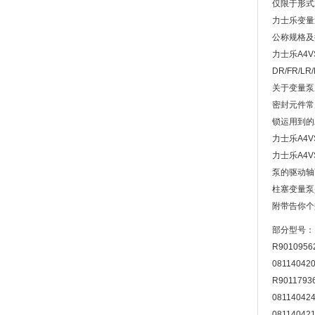
仅限于形式
力士乐变量
公称规格及排量是
力士乐A4
DR/FR/LR
关于变量泵
密封元件常
锁运用到的
力士乐A4
力士乐A4
泵的驱动轴
柱塞变量泵
附带告你个
部分型号：
R9010956
08114042
R9011793
08114042
08114042