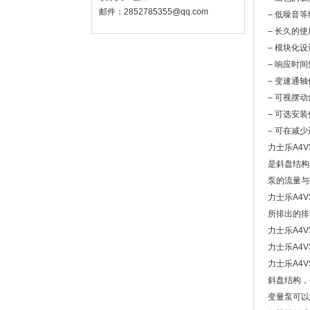
邮件：2852785355@qq.com
– 低噪音等
– 长久的
– 模块化设
– 响应时间
– 变速通
– 可视摆
– 可选安
– 可在减
力士乐A4
是斜盘结构
泵的流量与
力士乐A4
所排出的排
力士乐A4
力士乐A4
力士乐A4
斜盘结构，
变量泵可以