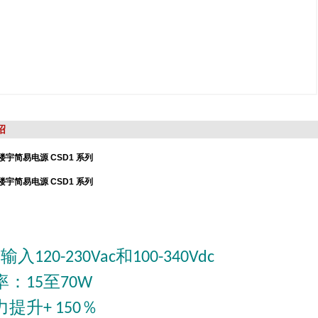
绍
博楼宇简易电源 CSD1 系列
博楼宇简易电源 CSD1 系列
相输入
和
120-230Vac
100-340Vdc
率：
至
15
70W
力提升
％
+ 150