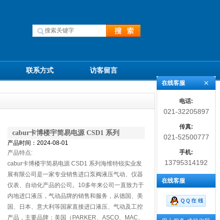
联系方式
访客留言
在线客服
电话:
021-32205897
传真:
cabur卡博楼宇简易电源 CSD1 系列
021-52500777
产品时间：2024-08-01
手机:
产品特点:
13795314192
cabur卡博楼宇简易电源 CSD1 系列海维特锐实业发
展有限公司是一家专业销售进口泵阀液压气动、仪器
在线客服
仪表、自动化产品的公司。10多年来公司一直致力于
内地进口液压，气动品牌的销售和服务，从德国、美
国、日本、意大利等国家直接进口液压、气动及工控
产品，主要品牌：美国（PARKER、ASCO、MAC、