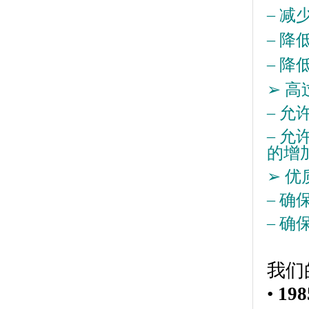
–
减
–
降
–
降
➢
高
–
允
–
允
的增
➢
优
–
确
–
确
我们
•
198