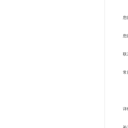
您
您
联
常
详
补