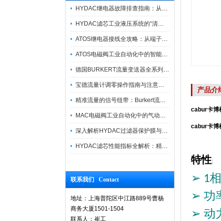
HYDAC继电器故障排查指南：从“无信号”到“误动作”的实战修复逻辑
HYDAC滤芯工业液压系统的“清道夫”与守护者
ATOS继电器接线全攻略：从端子识别到安全操作
ATOS电磁阀工业自动化中的智能开关
德国BURKERT流量变送器全系列优势供应
宝德流量计调零操作指南与注意事项
产品介
精准流量的信号纽带：Burkert流量计接线指南
cabur卡
MAC电磁阀工业自动化中的气动指挥官
cabur卡
深入解析HYDAC过滤器保护膜与质量防护技术
HYDAC滤芯性能指标全解析：精度、寿命与可靠性的工业级标准
特性
:
➢
1
联系我们 Contact
➢
功
地址：上海普陀区中江路889号曹杨
商务大厦1501-1504
➢
动
联系人：崔工