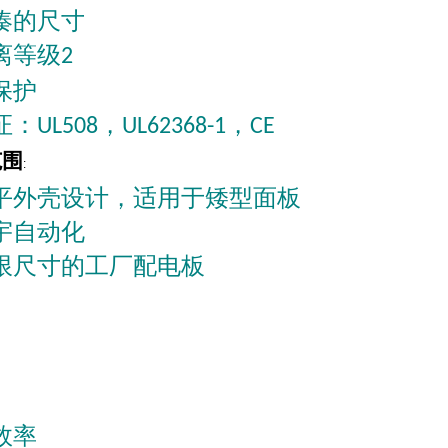
凑的尺寸
离等级
2
保护
证：
，
，
UL508
UL62368-1
CE
范围
:
平外壳设计，适用于矮型面板
宇自动化
限尺寸的工厂配电板
效率