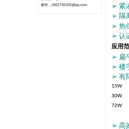
➢
紧
邮件：2852785355@qq.com
➢
隔
➢
热
➢
认
应用
➢
扁
➢
楼
➢
有
15W
30W
72W
➢
高