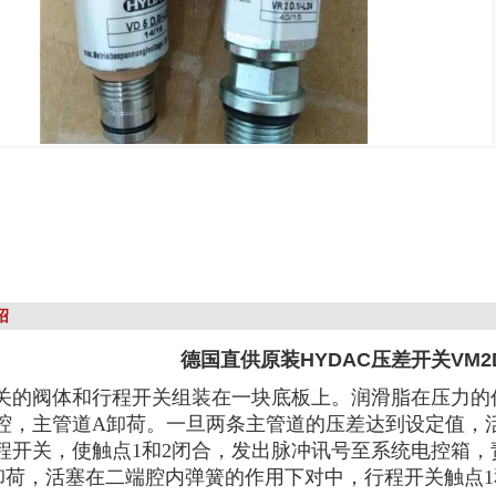
绍
德国直供原装HYDAC压差开关VM2D.0
关的阀体和行程开关组装在一块底板上。润滑脂在压力的
腔，主管道A卸荷。一旦两条主管道的压差达到设定值，
程开关，使触点1和2闭合，发出脉冲讯号至系统电控箱，
卸荷，活塞在二端腔内弹簧的作用下对中，行程开关触点1