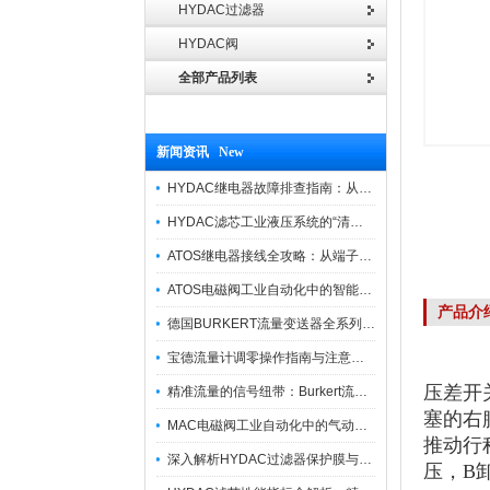
HYDAC过滤器
HYDAC阀
全部产品列表
新闻资讯 New
HYDAC继电器故障排查指南：从“无信号”到“误动作”的实战修复逻辑
HYDAC滤芯工业液压系统的“清道夫”与守护者
ATOS继电器接线全攻略：从端子识别到安全操作
ATOS电磁阀工业自动化中的智能开关
产品介
德国BURKERT流量变送器全系列优势供应
宝德流量计调零操作指南与注意事项
压差开
精准流量的信号纽带：Burkert流量计接线指南
塞的右
MAC电磁阀工业自动化中的气动指挥官
推动行
深入解析HYDAC过滤器保护膜与质量防护技术
压，B