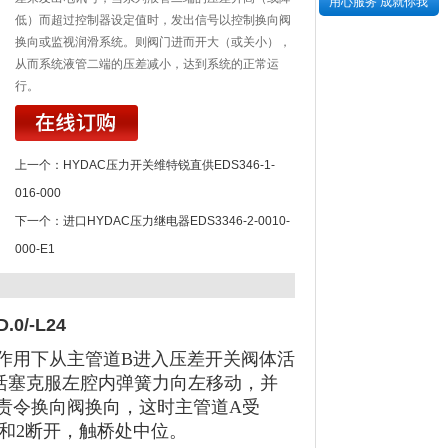
用心服务 成就你我
低）而超过控制器设定值时，发出信号以控制换向阀
换向或监视润滑系统。则阀门进而开大（或关小），
从而系统液管二端的压差减小，达到系统的正常运
行。
上一个：
HYDAC压力开关维特锐直供EDS346-1-
016-000
下一个：
进口HYDAC压力继电器EDS3346-2-0010-
000-E1
/-L24
作用下从主管道B进入压差开关阀体活
活塞克服左腔内弹簧力向左移动，并
责令换向阀换向，这时主管道A受
和2断开，触桥处中位。