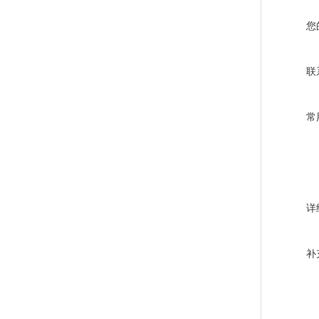
您
联
常
详
补