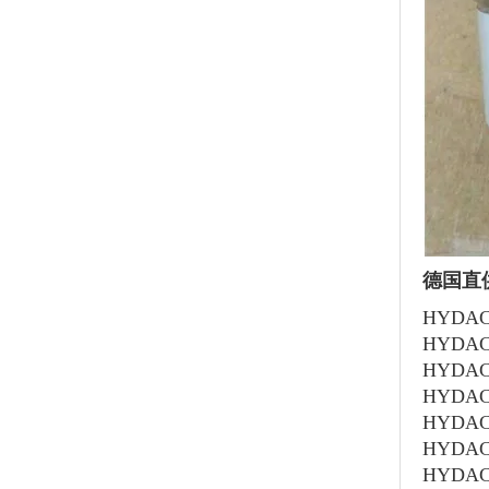
德国直供
HYDAC
HYDAC贺
HYDAC贺
HYDAC
HYDAC
HYDAC贺
HYDAC贺