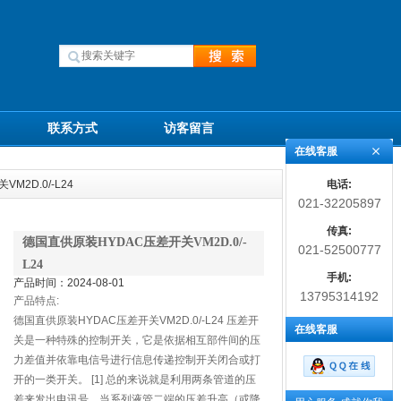
联系方式
访客留言
在线客服
电话:
M2D.0/-L24
021-32205897
传真:
德国直供原装HYDAC压差开关VM2D.0/-
021-52500777
L24
手机:
产品时间：2024-08-01
13795314192
产品特点:
德国直供原装HYDAC压差开关VM2D.0/-L24 压差开
在线客服
关是一种特殊的控制开关，它是依据相互部件间的压
力差值并依靠电信号进行信息传递控制开关闭合或打
开的一类开关。 [1] 总的来说就是利用两条管道的压
差来发出电讯号，当系列液管二端的压差升高（或降