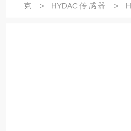
克
>
HYDAC传感器
> H
ENS3216-3-0730-000-K