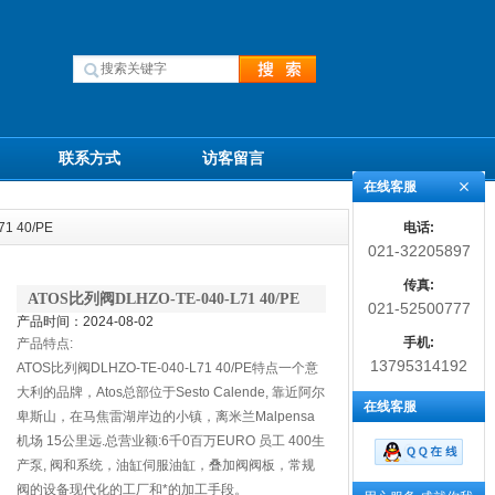
联系方式
访客留言
在线客服
电话:
1 40/PE
021-32205897
传真:
ATOS比列阀DLHZO-TE-040-L71 40/PE
021-52500777
产品时间：2024-08-02
手机:
产品特点:
13795314192
ATOS比列阀DLHZO-TE-040-L71 40/PE特点一个意
大利的品牌，Atos总部位于Sesto Calende, 靠近阿尔
在线客服
卑斯山，在马焦雷湖岸边的小镇，离米兰Malpensa
机场 15公里远.总营业额:6千0百万EURO 员工 400生
产泵, 阀和系统，油缸伺服油缸，叠加阀阀板，常规
阀的设备现代化的工厂和*的加工手段。