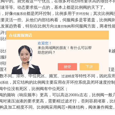
压阀中的。就凭着这一个优点，在很多对
要求高的场合不
动态特性
调速等等。动态要求低一点的，基本上都是比例阀的天下了。
来，好像
都是闭环控制，比例多用于
；其次比例阀
伺服系统
开环控制
服要灵活一些。从他们内部结构看，伺服阀多是零遮盖，比例阀
从发展趋势看，特别在比例方向
和伺服阀方面，两者性
流量控制阀
低许多，抗污染能力也强！
与比例阀的区别
欢迎您！
来自局域网的朋友！有什么可以帮
与比例阀之间的差别并没有严格的规定，因为比例阀的性能越来
助您的吗？
伺服阀。
和伺服阀的区别主要体现在以下几点：
动装置不同。比例阀的驱动装置是比例电磁铁；伺服阀的驱动装置
参数不同。滞环、中位死区、频宽、
等特性不同，因此应
过滤精度
，其它结构的比例阀主要应用在开环控系统及闭环速度控
制系统
伺服阀中位没有死区，比例阀有中位死区；
伺服阀的频响（响应频率）更高，可以高达200Hz左右，比例阀一般
伺服阀对液压油液的要求更高，需要精过滤才行，否则容易堵塞，
芯结构及加工精度不同。比例阀采用阀芯+阀体结构，阀体兼作阀套