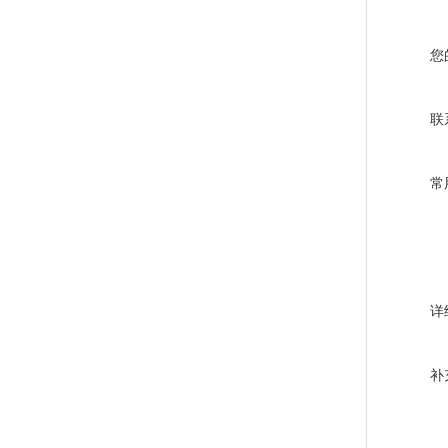
您
联
常
详
补