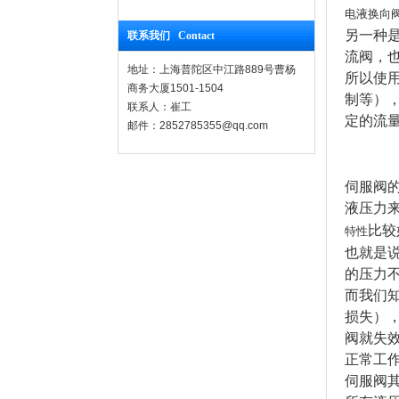
电液换向
另一种
联系我们 Contact
流阀，
地址：上海普陀区中江路889号曹杨
所以使
商务大厦1501-1504
制等）
联系人：崔工
定的流
邮件：2852785355@qq.com
伺服阀
液压力
比较
特性
也就是
的压力
而我们
损失）
阀就失
正常工
伺服阀