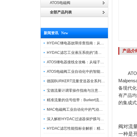
ATOS电磁阀
全部产品列表
新闻资讯 New
HYDAC继电器故障排查指南：从“无信号”到“误动作”的实战修复逻辑
产品介
HYDAC滤芯工业液压系统的“清道夫”与守护者
ATOS继电器接线全攻略：从端子识别到安全操作
ATOS电磁阀工业自动化中的智能开关
ATOS
Malpe
德国BURKERT流量变送器全系列优势供应
备现代化
宝德流量计调零操作指南与注意事项
有产品均
精准流量的信号纽带：Burkert流量计接线指南
的集成式
MAC电磁阀工业自动化中的气动指挥官
深入解析HYDAC过滤器保护膜与质量防护技术
阀对流
HYDAC滤芯性能指标全解析：精度、寿命与可靠性的工业级标准
一种是