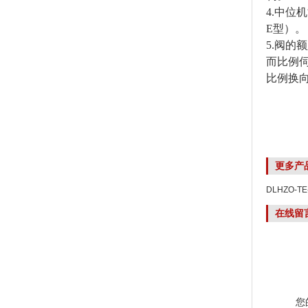
4.中位
E型）。
5.阀的
而比例
比例换
更多产
DLHZO-TE
040-L71
在线留
您