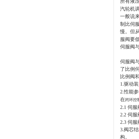
所有液
汽轮机
一般说
制比伺
慢。但
服阀要
伺服阀
伺服阀
了比例
比例阀
1.驱
2.性能
在
闭环控
2.1 
2.2 
2.3 
3.阀
构。