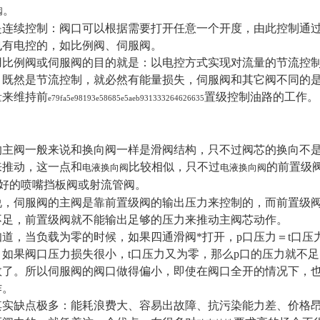
。
阀
是连续控制：阀口可以根据需要打开任意一个开度，由此控制通
也有电控的，如比例阀、伺服阀。
用比例阀或伺服阀的目的就是：以电控方式实现对流量的节流控
，既然是节流控制，就必然有能量损失，伺服阀和其它阀不同的
量来维持前
置级控制油路的工作。
e79fa5e98193e58685e5aeb931333264626635
的主阀一般来说和换向阀一样是滑阀结构，只不过阀芯的换向不
来推动，这一点和
比较相似，只不过
的前置级
电液换向阀
电液换向阀
好的喷嘴挡板阀或射流管阀。
说，伺服阀的主阀是靠前置级阀的输出压力来控制的，而前置级阀
不足，前置级阀就不能输出足够的压力来推动主阀芯动作。
知道，当负载为零的时候，如果四通滑阀*打开，p口压力＝t口
，如果阀口压力损失很小，t口压力又为零，那么p口的压力就不
效了。所以伺服阀的阀口做得偏小，即使在阀口全开的情况下，
作。
其实缺点极多：能耗浪费大、容易出故障、抗污染能力差、价格