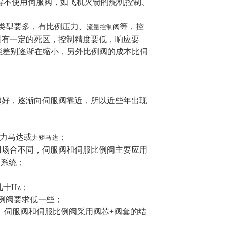
得不使用伺服阀，如飞机火箭的舵机控制、
类型要多，有比例压力、
等，控
流量控制阀
则有一定的死区，控制精度要低，响应要
能差别逐渐在缩小，另外比例阀的成本比伺
越好，逐渐向伺服阀靠近，所以近些年出现
是力马达或
；
力矩马达
用场合不同，伺服阀和伺服比例阀主要应用
制系统；
几十Hz；
比例阀要求低一些；
。伺服阀和伺服比例阀采用阀芯+阀套的结