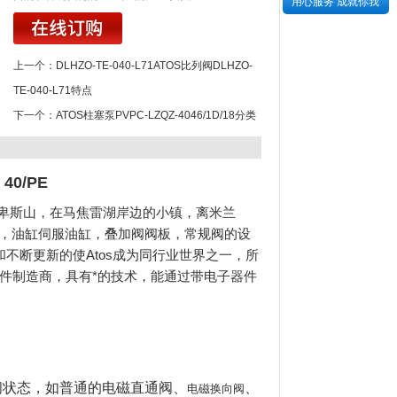
用心服务 成就你我
上一个：
DLHZO-TE-040-L71ATOS比列阀DLHZO-
TE-040-L71特点
下一个：
ATOS柱塞泵PVPC-LZQZ-4046/1D/18分类
40/PE
近阿尔卑斯山，在马焦雷湖岸边的小镇，离米兰
 阀和系统，油缸伺服油缸，叠加阀阀板，常规阀的设
和不断更新的使Atos成为同行业世界之一，所
元件制造商，具有*的技术，能通过带电子器件
间状态，如普通的电磁直通阀、
、
电磁换向阀