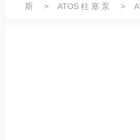
斯
>
ATOS柱塞泵
> AT
3029/1D/11/WG常见问题