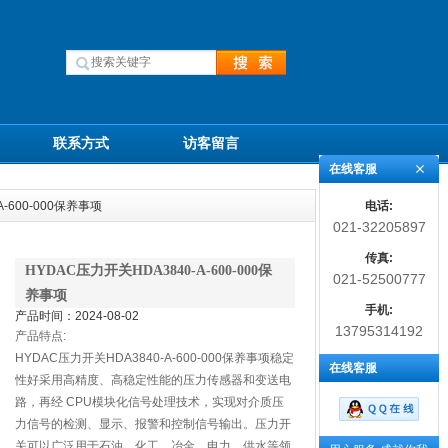
联系方式
访客留言
在线客服
电话:
A-600-000保养事项
021-32205897
传真:
HYDAC压力开关HDA3840-A-600-000保
021-52500777
养事项
手机:
产品时间：2024-08-02
13795314192
产品特点:
HYDAC压力开关HDA3840-A-600-000保养事项稳定
在线客服
性好采用高精度、高稳定性能的压力传感器和变送电
路，再经 CPU模块化信号处理技术，实现对介质压
力信号的检测、显示、报警和控制信号输出。压力开
关可以广泛用于石油、化工、冶金、电力、供水等领