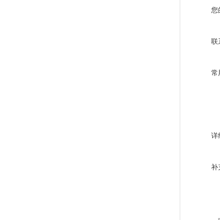
您
联
常
详
补