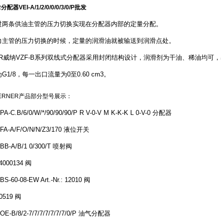
配器VEI-A/1/2/0/0/0/3/0/P批发
过两条供油主管的压力切换实现在分配器内部的定量分配。
力主管的压力切换的时候，定量的润滑油就被输送到润滑点处。
ER威纳VZF-B系列双线式分配器采用封闭结构设计，润滑剂为干油、稀油均可，
1/8，每一出口流量为0至0.60 cm3。
ERNER产品部分型号展示：
PA-C.B/6/0/W/*/90/90/90/P R V-0-V M K-K-K L 0-V-0 分配器
KFA-A/F/O/N/N/Z3/170 液位开关
SBB-A/B/1 0/300/T 喷射阀
44000134 阀
BS-60-08-EW Art.-Nr.: 12010 阀
10519 阀
VOE-B/8/2-7/7/7/7/7/7/7/0/P 油气分配器