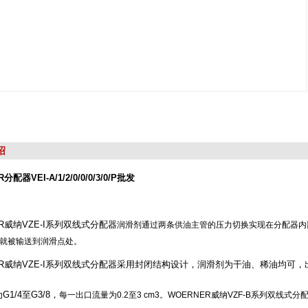
绍
分配器VEI-A/1/2/0/0/0/3/0/P批发
ER威纳VZE-I系列双线式分配器
润滑剂通过两条供油主管的压力切换实现在分配器内
就被输送到润滑点处。
ER威纳VZE-I系列双线式分配器采用封闭结构设计，润滑剂为干油、稀油均可，
1/4至G3/8，
每一出口流量为0.2至3 cm3。WOERNER威纳VZF-B系列双线式分