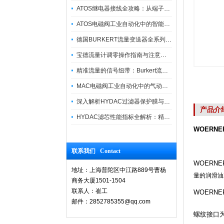
ATOS继电器接线全攻略：从端子识别到安全操作
ATOS电磁阀工业自动化中的智能开关
德国BURKERT流量变送器全系列优势供应
宝德流量计调零操作指南与注意事项
精准流量的信号纽带：Burkert流量计接线指南
MAC电磁阀工业自动化中的气动指挥官
深入解析HYDAC过滤器保护膜与质量防护技术
产品介
HYDAC滤芯性能指标全解析：精度、寿命与可靠性的工业级标准
WOERNER
联系我们 Contact
WOERN
地址：上海普陀区中江路889号曹杨
量的润滑油
商务大厦1501-1504
联系人：崔工
WOERN
邮件：2852785355@qq.com
螺纹接口为G