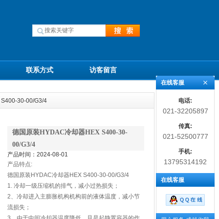
联系方式
访客留言
在线客服
电话:
00-30-00/G3/4
021-32205897
传真:
德国原装HYDAC冷却器HEX S400-30-
021-52500777
00/G3/4
手机:
产品时间：2024-08-01
13795314192
产品特点:
德国原装HYDAC冷却器HEX S400-30-00/G3/4
在线客服
1. 冷却一级压缩机的排气，减小过热损失；
2、冷却进入主膨胀机构机构前的液体温度，减小节
流损失；
3、由于中间冷却器温度降低、且是起静置容器的作