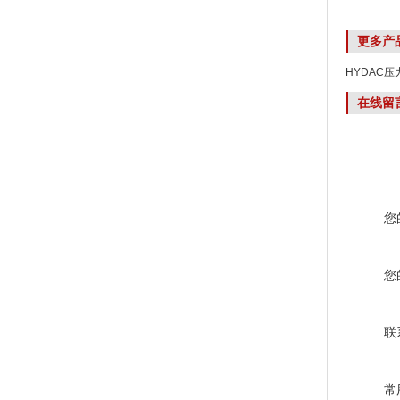
更多产
HYDAC压力
在线留
您
您
联
常