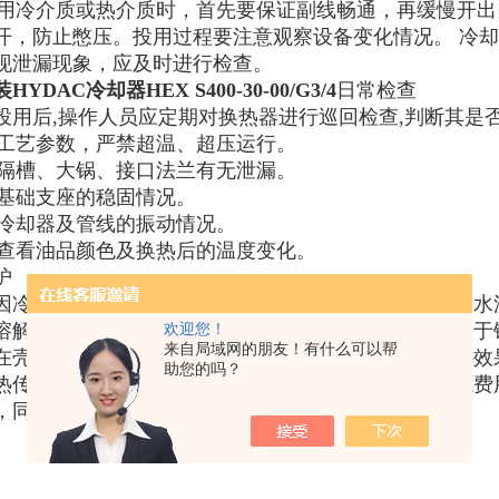
在投用冷介质或热介质时，首先要保证副线畅通，再缓慢开
开，防止憋压。投用过程要注意观察设备变化情况。 冷
现泄漏现象，应及时进行检查。
YDAC冷却器HEX S400-30-00/G3/4
日常检查
投用后,操作人员应定期对换热器进行巡回检查,判断其是
检查工艺参数，严禁超温、超压运行。
检查隔槽、大锅、接口法兰有无泄漏。
检查基础支座的稳固情况。
检查冷却器及管线的振动情况。
定时查看油品颜色及换热后的温度变化。
护
因冷却水大多数含有钙、镁离子和酸式碳酸盐。当冷却水
欢迎您！
溶解在冷却水中的氧还会造成金属腐蚀，形成铁锈。由于
来自局域网的朋友！有什么可以帮
在壳体外喷淋冷却水，结垢严重时会堵塞管子，使换热效
助您的吗？
热传输的损失影响巨大，随着沉积物的增加会造成能源费
，同时节约生产时间和费用。