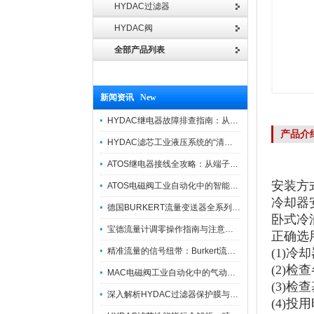
HYDAC过滤器
HYDAC阀
全部产品列表
新闻资讯 New
HYDAC继电器故障排查指南：从“无信号”到“误动作”的实战修复逻辑
产品介
HYDAC滤芯工业液压系统的“清道夫”与守护者
ATOS继电器接线全攻略：从端子识别到安全操作
安装方
ATOS电磁阀工业自动化中的智能开关
冷却器
德国BURKERT流量变送器全系列优势供应
卧式冷
宝德流量计调零操作指南与注意事项
正确选
精准流量的信号纽带：Burkert流量计接线指南
(1)
(2)
MAC电磁阀工业自动化中的气动指挥官
(3)
深入解析HYDAC过滤器保护膜与质量防护技术
(4)