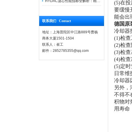
HYDAC滤芯性能指标全解析：精度、寿命与可靠性的工业级标准
(5)
要缓慢
能会出
联系我们 Contact
德国原装H
冷却器
地址：上海普陀区中江路889号曹杨
(1)
商务大厦1501-1504
(2)
联系人：崔工
邮件：2852785355@qq.com
(3)
(4)
(5)
日常维
冷却器
另外，
不得不
积物对
用寿命