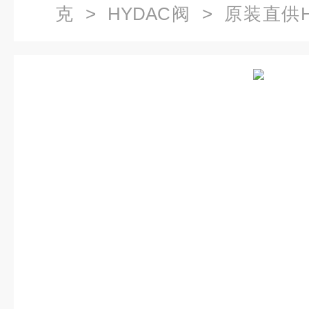
克
>
HYDAC阀
> 原装直供HY
01.X