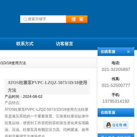
联系方式
访客留言
在线客服
电话:
3/1D/18使用方法
021-32205897
传真:
ATOS柱塞泵PVPC-LZQZ-5073/1D/18使用
021-52500777
方法
手机:
产品时间：2024-08-02
13795314192
产品特点:
ATOS柱塞泵PVPC-LZQZ-5073/1D/18使用方法柱塞
在线客服
泵是液压系统的一个重要装置。它依靠柱塞在缸体中
往复运动，使密封工作容腔的容积发生变化来实现吸
油、压油。柱塞泵具有额定压力高、结构紧凑、效率
高和流量调节方便等优点。