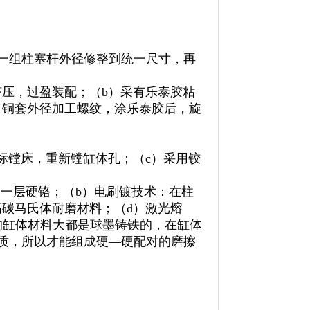
一组柱塞杆外径修整到统一尺寸，再
挤压，过盈装配；（b）采有乐泰胶粘
，铜套外径加工螺纹，涂乐泰胶后，旋
标镗床，重新镗缸体孔；（c）采用铰
镀一层硬铬；（b）电刷镀技术：在柱
高碳马氏体耐磨材料；（d）激光熔
的缸体材料大都是球墨铸铁的，在缸体
质，所以才能组成硬—硬配对的磨擦