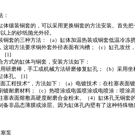
法：
缸体镶装铜套的，可以采用更换铜套的方法安装。首先把
0#以上的砂纸抛光外径。
装铜套的三种方法：（a）缸体加温热装或铜套低温冷冻
，这咱方法要求铜外套外径表面有沟槽；（c）缸孔攻丝
 [1]
合方式的缸体与铜套，安装方法如下：
采用研磨棒，手工或机械方法研磨修复缸孔；（b）采用坐
体孔。 [1]
表面工程技术”，方法如下：（a）电镀技术：在柱塞表面
刷镀耐磨材料；（c）热喷涂或电弧喷涂或电喷涂：喷涂
柱塞表面熔敷高硬度耐磨合金粉末。（4）缸体孔无铜套
制备非晶态薄膜或涂层。因为缸体孔内壁有了这种特殊物
柱塞泵