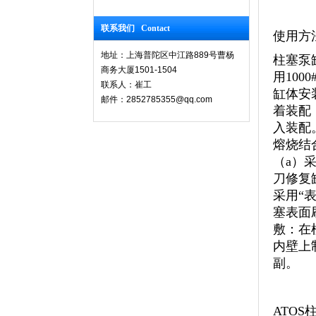
联系我们 Contact
使用方
地址：上海普陀区中江路889号曹杨
柱塞泵
商务大厦1501-1504
用100
联系人：崔工
缸体安
邮件：2852785355@qq.com
着装配
入装配。
熔烧结
（a）
刀修复缸
采用“
塞表面
敷：在
内壁上
副。
ATOS