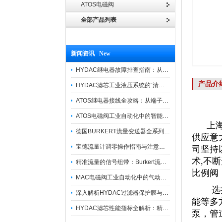
ATOS电磁阀
全部产品列表
新闻资讯 New
HYDAC继电器故障排查指南：从“无信号”到“误动作”的实战修复逻辑
产品介
HYDAC滤芯工业液压系统的“清道夫”与守护者
ATOS继电器接线全攻略：从端子识别到安全操作
ATOS电磁阀工业自动化中的智能开关
上海维
德国BURKERT流量变送器全系列优势供应
供应意大
宝德流量计调零操作指南与注意事项
司坚持
术,不断
精准流量的信号纽带：Burkert流量计接线指南
比例阀
MAC电磁阀工业自动化中的气动指挥官
选择液
深入解析HYDAC过滤器保护膜与质量防护技术
能等多
HYDAC滤芯性能指标全解析：精度、寿命与可靠性的工业级标准
泵，管