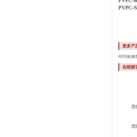
PVPC-R
PVPC-S
更多产
ATOS柱塞泵
在线留
您
您