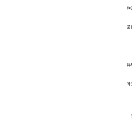
联
常
详
补