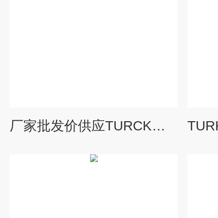
厂家批发价供应TURCK传感器NI3-EG08K-AN6X