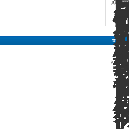
共 20 条记
首 页
|
公司地
沪ICP备130