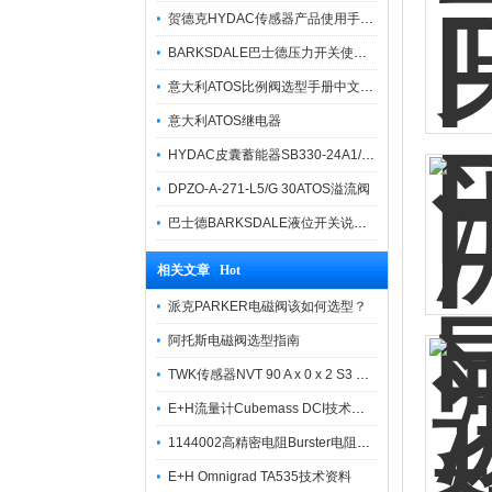
贺德克HYDAC传感器产品使用手册说明书
BARKSDALE巴士德压力开关使用说明书
意大利ATOS比例阀选型手册中文说明
意大利ATOS继电器
HYDAC皮囊蓄能器SB330-24A1/112U-330A折扣
DPZO-A-271-L5/G 30ATOS溢流阀
巴士德BARKSDALE液位开关说明书中文版
相关文章 Hot
派克PARKER电磁阀该如何选型？
阿托斯电磁阀选型指南
TWK传感器NVT 90 A x 0 x 2 S3 MT 01输出数量
E+H流量计Cubemass DCI技术资料
1144002高精密电阻Burster电阻值R代表什么
E+H Omnigrad TA535技术资料