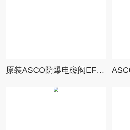
原装ASCO防爆电磁阀EF8210G004物美价廉