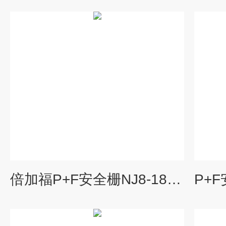
倍加福P+F安全栅NJ8-18GK-N详细参数资料