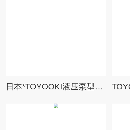
日本*TOYOOKI液压泵型号齐全