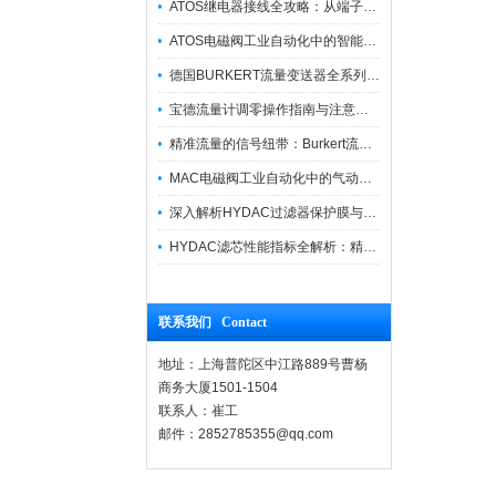
ATOS继电器接线全攻略：从端子识别到安全操作
ATOS电磁阀工业自动化中的智能开关
德国BURKERT流量变送器全系列优势供应
宝德流量计调零操作指南与注意事项
精准流量的信号纽带：Burkert流量计接线指南
MAC电磁阀工业自动化中的气动指挥官
深入解析HYDAC过滤器保护膜与质量防护技术
HYDAC滤芯性能指标全解析：精度、寿命与可靠性的工业级标准
联系我们 Contact
地址：上海普陀区中江路889号曹杨
商务大厦1501-1504
联系人：崔工
邮件：2852785355@qq.com