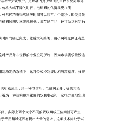
行器易于安装维护。更显著的是所组成的自控系统简单得
，价格大幅下降的时代，电磁阀的优势就更加明
功率微小，外形轻巧电磁阀响应时间可以短至几个毫秒，即使是先
电磁阀线圈功率消耗很低，属节能产品；还可做到只需触
短的时间内接近完成；然后大阀关闭，由小阀补充保证流里
这种产品并非世界的专业公司所制，因为市场需求量没达
。
相对稳定的系统中，这种位式控制能达相当高精度。好些
提供初始流里；给一种电信号，电磁阀全开，提供大流
可视为一种结构更为紧凑的双联电磁阀，它很方便地实现
字阀。实际上两个大小不同的双联阀或三位阀就可产生
但由于应用领域还没有提出大量的需求，这项技术尚处于试