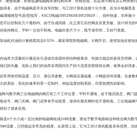
单，便接电脑，价格低谦电磁阀本身结构简单，价格也低，比起调节阀等其它种类执
低得多。由于电磁阀是开关信号控制，与工控计算机连接十分方便。在当今电脑普及
O电磁调规格型号及i型指导，ASCO电磁/39529839/39529829：、动作快递，
也可以控制在几十毫秒内。由于自成回路，比之其它自控阀反应更灵敏。设计得当的
动保持阀位，平时一点也不耗电。电磁外形尺寸小，既节省空间，又轻巧美观。
加油机对油的计量精度高达0 02%，都采用双联电磁阀。大阀开启，使得加油在较
内油库大流量的计量还在引进或仿造国外的结构较复杂、性能欠稳定的多段关闭阀，
他们的兴趣。实际上我们的油库采用国内生产的大流里的双联组合阀，效果会好得多
还常用来控制温度、压力、液位等参数。大阀保证基础量，小阀提供补偿量。在参数
大的系统，变化的速率仍受一定制约，例如温度控制系统，仍受热惯性的影响。
磁阀与数字阀三位电磁阀的阀芯有三个工作位置，平时不通电，处于微启状态，阀门
电信号，阀门关阀。阀门还带有手动装置，使得长期关阀时也不需耗电。三位电磁阀
得到了很多应用。
路是n个大小成一定比例的电磁阀组成2n种流量，类似于数字电路称这种组合阀为数
或32-9种流量，已经能达非常高的精度。从原理上说，它与工控计算机配套具有优势，