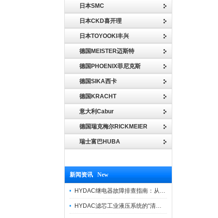
日本SMC
日本CKD喜开理
日本TOYOOKI丰兴
德国MEISTER迈斯特
德国PHOENIX菲尼克斯
德国SIKA西卡
德国KRACHT
意大利Cabur
德国瑞克梅尔RICKMEIER
瑞士富巴HUBA
新闻资讯 New
HYDAC继电器故障排查指南：从“无信号”到“误动作”的实战修复逻辑
HYDAC滤芯工业液压系统的“清道夫”与守护者