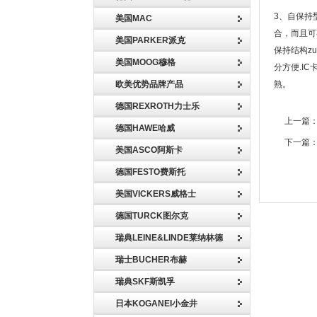
3、自保持
美国MAC
合，而且可
美国PARKER派克
保持结构z
美国MOOG穆格
分方便.I
欧美优势品牌产品
熟。
德国REXROTH力士乐
上一篇
德国HAWE哈威
下一篇
美国ASCO阿斯卡
德国FESTO费斯托
美国VICKERS威格士
德国TURCK图尔克
瑞典LEINE&LINDE莱纳林德
瑞士BUCHER布赫
瑞典SKF斯凯孚
日本KOGANEI小金井