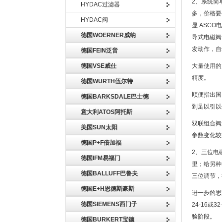
2、系统简
HYDAC过滤器
多，价格要
HYDAC阀
显.ASC
德国WOERNER威纳
导式电磁阀
发动作，自
德国FEIN泛音
德国VSE威仕
大量使用的
精度。
德国WURTH伍尔特
顺便指出国
德国BARKSDALE巴士德
到足以引以
意大利ATOS阿托斯
双联组合阀
美国SUN太阳
参数变化较
德国P+F倍加福
2、三位电
德国IFM易福门
里；给另种
德国BALLUFF巴鲁夫
三位调节，
德国E+H恩德斯豪斯
进一步的思
德国SIEMENS西门子
24-16
验阶段。
德国BURKERT宝德