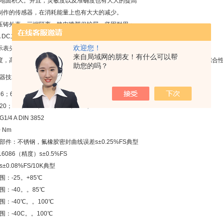
地面积大。并且，灵敏度以及准确度也有大大的提高
制作的传感器，在消耗能量上也有大大的减少。
压铸外壳，三端隔离，静电喷塑保护层，坚固耐用；
0mA DC二线制信号传送，抗干扰能力强，传输距离远；
欢迎您！
示表头，现场读数十分方便。可用于测量粘稠、结晶和腐蚀性介质
来自局域网的朋友！有什么可以帮
度，高稳定性。除进口原装传感器已用激光修正外，对整机在使用温度范围内的综合
助您的吗？
器技术参数：
；60；100；250；400；600bari
；32；120；200；400；800；900bar
4 A DIN 3852
 Nm
部件：不锈钢，氟橡胶密封曲线误差s±0.25%FS典型
6086（精度）s±0.5%FS
0.08%FS/10K典型
：-25。+85℃
：-40。。85℃
：-40℃。。100℃
：-40C。。100℃