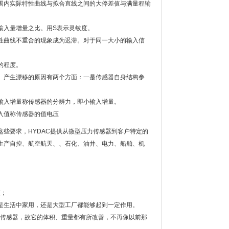
围内实际特性曲线与拟合直线之间的大停差值与满量程输
输入量增量之比。用S表示灵敏度。
性曲线不重合的现象成为迟滞。对于同一大小的输入信
的程度。
。产生漂移的原因有两个方面：一是传感器自身结构参
输入增量称传感器的分辨力，即小输入增量。
入值称传感器的值电压
些要求，HYDAC提供从微型压力传感器到客户特定的
生产自控、航空航天、、石化、油井、电力、船舶、机
便；
是生活中家用，还是大型工厂都能够起到一定作用。
力传感器，故它的体积、重量都有所改善，不再像以前那