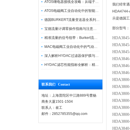
ATOS继电器接线全攻略：从端子识别到安全操作
我们经常遇到客
ATOS电磁阀工业自动化中的智能开关
HDA474
示是德国工
德国BURKERT流量变送器全系列优势供应
部分型号：
宝德流量计调零操作指南与注意事项
精准流量的信号纽带：Burkert流量计接线指南
HDA3845-
HDA3845-
MAC电磁阀工业自动化中的气动指挥官
HDA3845-
深入解析HYDAC过滤器保护膜与质量防护技术
HDA3846-
HYDAC滤芯性能指标全解析：精度、寿命与可靠性的工业级标准
HDA3846-
HDA3846-
HDA3800-
联系我们 Contact
HDA3800-
HDA3800-
地址：上海普陀区中江路889号曹杨
HDA3800-
商务大厦1501-1504
HDA3800-
联系人：崔工
邮件：2852785355@qq.com
HDA3800-
HDA3800-
HDA3840-