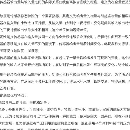
传感器输出量与输入量之间的实际关系曲线偏离拟合直线的程度。定义为在全量程范
敏度是传感器静态特性的一个重要指标。其定义为输出量的增量与引起该增量的相应
器在输入量由小到大（正行程）及输入量由大到小（反行程）变化期间其输入输出特
的正反行程输出信号大小不相等，这个差值称为迟滞差值。
复性是指传感器在输入量按同一方向作全量程连续多次变化时，所得特性曲线不一致
器的漂移是指在输入量不变的情况下，传感器输出量随着时间变化，此现象称为漂移
围环境（如温度、湿度等）。
传感器的输入从非零值缓慢增加时，在超过某一增量后输出发生可观测的变化，这个
感器的输入从零值开始缓慢增加时，在达到某一值后输出发生可观测的变化，这个输
用于记录流体技术系统中的压力。功能和执行形式由各自的使用条件决定。为了满足这
的解决方案。广泛应用于各种工业自控环境，涉及水利水电、铁路交通、智能建筑、
众多行业。
传感器优势特点：
感器具有工作可靠、性能稳定等；
成电路，外围器件少，可靠性高，维护简单、轻松，体积小、重量轻，安装调试极为方
泛，压力传感器是目前可以*广泛使用的一种传感器，使用范围大，效果佳。现在不论
术的发展，压力传感器有**原始的机械结构变道现在一般都是用半导体材料制作的压