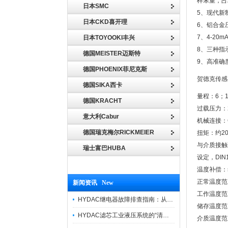
样笨重，占
日本SMC
5、现代新
日本CKD喜开理
6、铝合金
7、4-2
日本TOYOOKI丰兴
8、三种指
德国MEISTER迈斯特
9、高准确
德国PHOENIX菲尼克斯
贺德克传感
德国SIKA西卡
量程：6；16
德国KRACHT
过载压力：20
意大利Cabur
机械连接：G1/
德国瑞克梅尔RICKMEIER
扭矩：约20
与介质接触
瑞士富巴HUBA
设定，DIN1
温度补偿：s±
正常温度范围
新闻资讯 New
工作温度范围
HYDAC继电器故障排查指南：从“无信号”到“误动作”的实战修复逻辑
储存温度范围
HYDAC滤芯工业液压系统的“清道夫”与守护者
介质温度范围