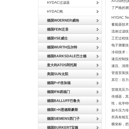
ATOS阿
HYDAC过滤器
了严格的测
HYDAC阀
HYDAC 
德国WOERNER威纳
蓄能器技术
德国FEIN泛音
流体过滤技
德国VSE威仕
工艺过程技
电子测量技
德国WURTH伍尔特
冷却技术：
德国BARKSDALE巴士德
液压控制技
意大利ATOS阿托斯
液压、润滑
管道安装技
美国SUN太阳
其它：压力
德国P+F倍加福
贺德克压力
德国IFM易福门
传感器，其
德国BALLUFF巴鲁夫
性，化学特
德国E+H恩德斯豪斯
如今压力传
所具有相互
德国SIEMENS西门子
横坐标，把
德国BURKERT宝德