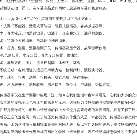
托斯，优势代理经销：贺德克、派克、力士乐、威格士、 宝德、MAC、IFM、ACE等
试和认证假一罚十。在享受高品质的同时，您还将享受的售后服务。
Technology GmbH产品的供货范围主要包括以下几个方面：
：皮賽式蓄能器、活塞式蓄能器、隔膜式蓄能器、各类减振器等。
术：各类液压、润滑过滤器、滤油车、真空脱水车、油品检测仪。
术：特殊个质过滤器、自动反冲洗过滤器。
术：压力、温度、流量检测开关、传感器及显示器、故障诊断仪等。
油/风冷却器、水冷却器，各类冷却装置，供油泵。
术：液压方向、压力、流量控制阀、比例阁、球阀。
系统总成：各种用途的液压润滑动力站、控制阀块、液压执行器。
术：球阀、管夹、法兰、管接头、胶管总成、快速接头。
表、压力表开关、测压软管、测压接头、液位计、空滤器、钟型置等。
传感器不仅在生产测量中应用广泛，如今在我们生活中也常常看见，在我们大多的交
实普通的摩托车上也有压力传感器的应用。选择压力传感器的时候需要注意很多问题
性都是要考虑的，而压力传感器的作业方式也是需要考虑的重要问题。只有了解了压
感器正在飞速发展，所以了解压力传感器的作业方式是非常必要的。传感器的静态特
关系。因为这时输入量和输出量都和时间无关，所以它们之间的关系，即传感器的静
与其对应的输出量作纵坐标而画出的特性曲线来描述。表征传感器静态特性的主要参