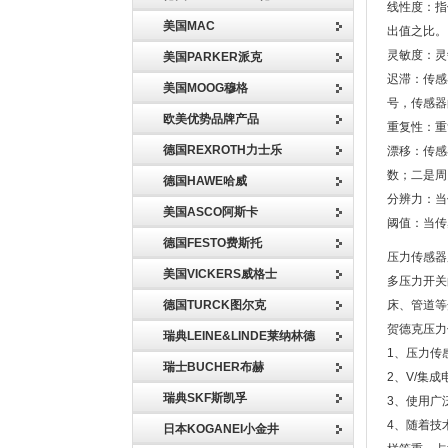
线性度：指
美国MAC
出值之比。
灵敏度：灵
美国PARKER派克
迟滞：传感
美国MOOG穆格
号，传感器
欧美优势品牌产品
重复性：重
德国REXROTH力士乐
漂移：传感
数；二是周
德国HAWE哈威
分辨力：当
美国ASCO阿斯卡
阈值：当传
德国FESTO费斯托
压力传感器
美国VICKERS威格士
多压力开关
德国TURCK图尔克
床、管道等
贺德克压力
瑞典LEINE&LINDE莱纳林德
1、压力传
瑞士BUCHER布赫
2、V/集
瑞典SKF斯凯孚
3、使用广
4、随着技
日本KOGANEI小金井