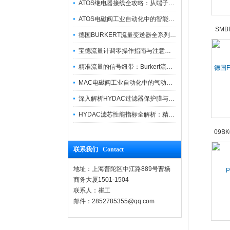
ATOS继电器接线全攻略：从端子识别到安全操作
ATOS电磁阀工业自动化中的智能开关
德国BURKERT流量变送器全系列优势供应
宝德流量计调零操作指南与注意事项
精准流量的信号纽带：Burkert流量计接线指南
德国F
8
MAC电磁阀工业自动化中的气动指挥官
深入解析HYDAC过滤器保护膜与质量防护技术
HYDAC滤芯性能指标全解析：精度、寿命与可靠性的工业级标准
联系我们 Contact
地址：上海普陀区中江路889号曹杨
P
商务大厦1501-1504
09B
联系人：崔工
邮件：2852785355@qq.com