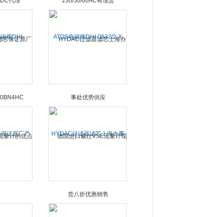
磁阀DHI-
ATOS电磁阀DHI-0632/2-X
24DC代理
230/50/60AC有现货
芯保证原厂产
HYDAC过滤器滤芯上海办事
0BN4HC
处优势供应