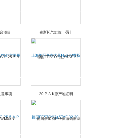
务
出现故障
TO气缸主要用
上海地区备有大量FESTO费斯
项目
托气缸假一罚十
-25-5-A-P
德国FESTO气缸STAF-32-20-
意事项
P-A-K原产地证明