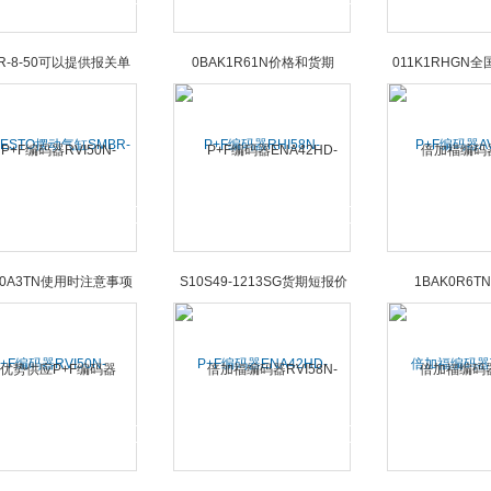
ESTO摆动气缸SMBR-
P+F编码器RHI58N-
P+F编码器AV
-50可以提供报关单
0BAK1R61N价格和货期
011K1RHGN
+F编码器RVI50N-
P+F编码器ENA42HD-
倍加福编码器TH
K0A3TN使用时注意事项
S10S49-1213SG货期短报价
1BAK0R6TN