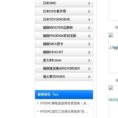
日本SMC
日本CKD喜开理
日本TOYOOKI丰兴
德国MEISTER迈斯特
德国PHOENIX菲尼克斯
德国SIKA西卡
上海代
德国KRACHT
意大利Cabur
德国瑞克梅尔RICKMEIER
瑞士富巴HUBA
新闻资讯 New
FEST
HYDAC继电器故障排查指南：从“无信号”到“误动作”的实战修复逻辑
HYDAC滤芯工业液压系统的“清道夫”与守护者