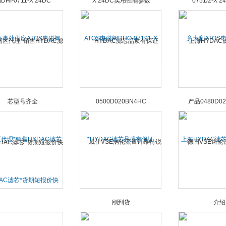
办事处供应ATOS电磁阀
ATOS电磁阀DHO-07191-X
意大利ATOS电
DHI-0711-X 24DC
24DC实用性能参数
0751/2-X 
代理*销售HYDAC滤芯
*HYDAC滤芯品质有保证
上海HYDAC滤
型号齐全
0500D020BN4HC
品0480D02
DAC滤芯*货期短报价快