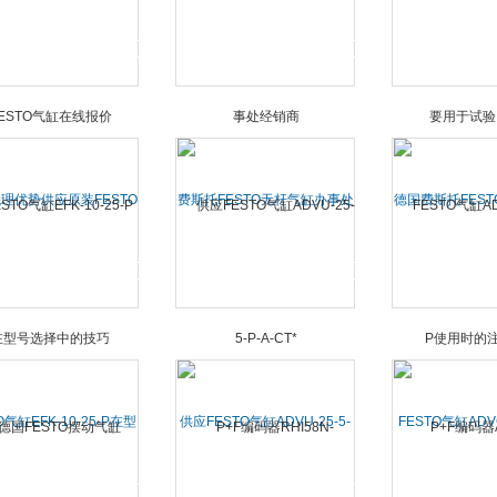
有现货
计使用注意事项
后服
理优势供应原装FESTO
费斯托FESTO无杆气缸办事处
德国费斯托FES
气缸在线报价
经销商
于试验台
O气缸EFK-10-25-P在型
供应FESTO气缸ADVU-25-5-
FESTO气缸ADVC
号选择中的技巧
P-A-CT*
使用时的注