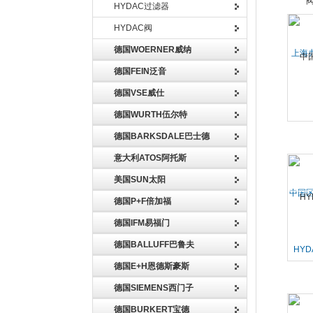
HYDAC过滤器
HYDAC阀
德国WOERNER威纳
上海
德国FEIN泛音
德国VSE威仕
德国WURTH伍尔特
德国BARKSDALE巴士德
意大利ATOS阿托斯
美国SUN太阳
中国区
德国P+F倍加福
德国IFM易福门
德国BALLUFF巴鲁夫
HY
德国E+H恩德斯豪斯
德国SIEMENS西门子
德国BURKERT宝德